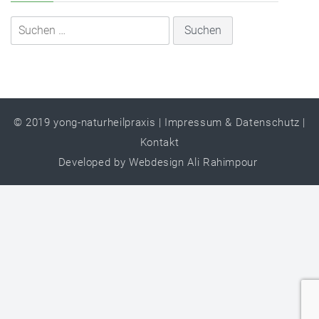
© 2019
yong-naturheilpraxis
|
Impressum & Datenschutz
|
Kontakt
Developed by
Webdesign Ali Rahimpour