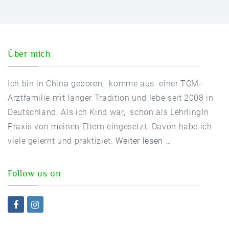
Öffnungszeiten
Kontaktformular
Über mich
ANGEBOT
Kurse
Ich bin in China geboren, komme aus einer TCM-
Arztfamilie mit langer Tradition und lebe seit 2008 in
Seminare
Deutschland. Als ich Kind war, schon als LehrlingIn
TERMIN VEREINBAREN
Praxis von meinen Eltern eingesetzt. Davon habe ich
viele gelernt und praktiziet.
Weiter lesen …
Follow us on