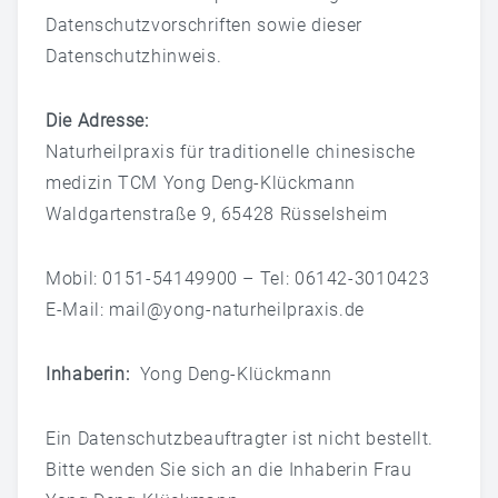
Datenschutzvorschriften sowie dieser
Diagnoseverfahren
Datenschutzhinweis.
Ernährungstherapie ( Diätetik Nach TCM )
Die Adresse:
Osteopatische Behandlungen Nach TCM
Naturheilpraxis für traditionelle chinesische
Die Kräutertherapie
medizin TCM Yong Deng-Klückmann
Waldgartenstraße 9, 65428 Rüsselsheim
Chiropraktische Behandlungen Nach TCM
Mobil: 0151-54149900 – Tel: 06142-3010423
Bewegungstherapie
E-Mail:
mail@yong-naturheilpraxis.de
Akupunktur
Inhaberin:
Yong Deng-Klückmann
Schroepfen
Moxibustion
Ein Datenschutzbeauftragter ist nicht bestellt.
Bitte wenden Sie sich an die Inhaberin Frau
KONTAKT & ANFAHRT